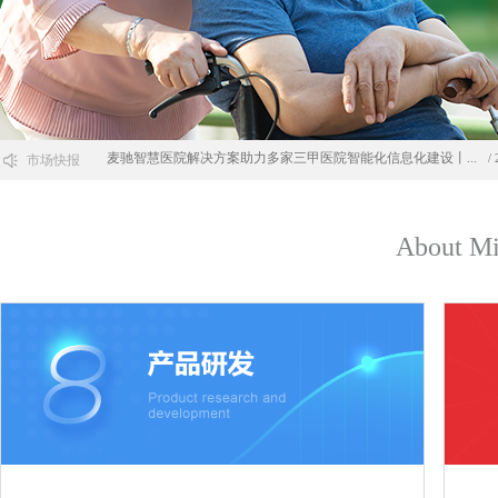
麦驰智慧医院解决方案助力多家三甲医院智能化信息化建设丨...
/
市场快报
智慧医院引领医疗新时代丨麦驰诚邀您莅临第26届全国医院建...
/
About Mi