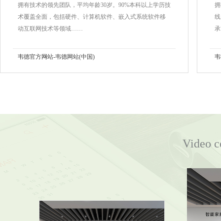
拥有技术的领先团队，平均年龄30岁。90%本科以上学历技
拥
术覆盖全面，包括硬件、计算机软件、嵌入式系统软件移
线
动互联网技术等领域……
承
韦德官方网站-韦德网站(中国)
韦
Video c