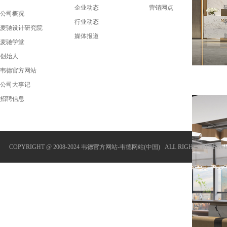
企业动态
营销网点
公司概况
行业动态
麦驰设计研究院
媒体报道
麦驰学堂
创始人
韦德官方网站
公司大事记
招聘信息
COPYRIGHT @ 2008-2024 韦德官方网站-韦德网站(中国) ALL RIGHTS RESERV