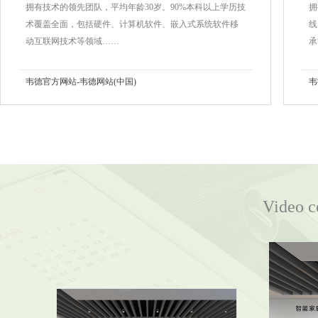
拥有技术的领先团队，平均年龄30岁。90%本科以上学历技
拥
术覆盖全面，包括硬件、计算机软件、嵌入式系统软件移
线
动互联网技术等领域……
承
韦德官方网站-韦德网站(中国)
韦
Video c