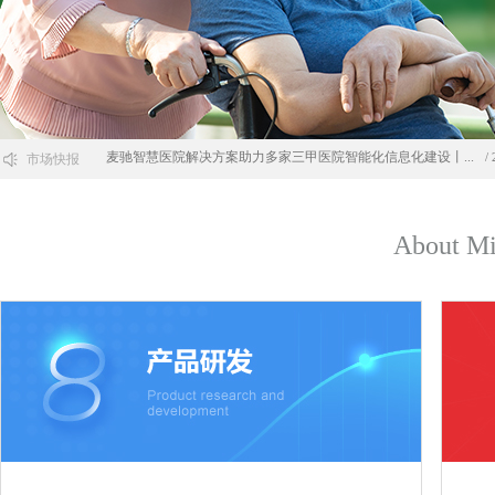
麦驰智慧医院解决方案助力多家三甲医院智能化信息化建设丨...
/
市场快报
智慧医院引领医疗新时代丨麦驰诚邀您莅临第26届全国医院建...
/
About Mi