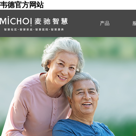
韦德官方网站
产品