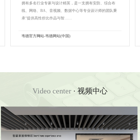
拥有多名行业专家与设计精英，是一支拥有安防、综合布
线、网络、BA、音视频、数据中心等专业设计师的团队秉
承“提供高性价比作品与智……
韦德官方网站-韦德网站(中国)
Video center
· 视频中心