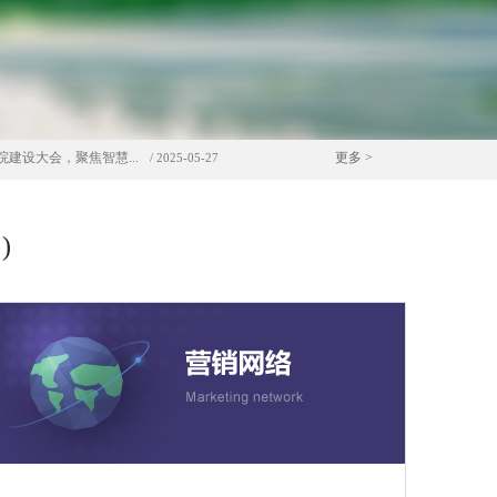
建设大会，聚焦智慧...
更多 >
/ 2025-05-27
 2025-05-27
)