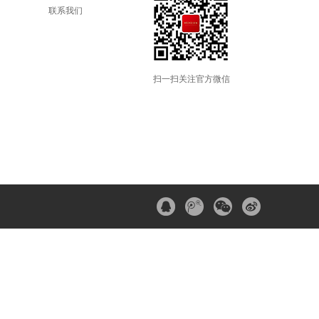
联系我们
扫一扫关注官方微信