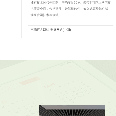
拥有技术的领先团队，平均年龄30岁。90%本科以上学历技
术覆盖全面，包括硬件、计算机软件、嵌入式系统软件移
动互联网技术等领域……
韦德官方网站-韦德网站(中国)