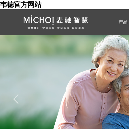
韦德官方网站
产品