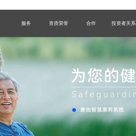
服务
资质荣誉
合作
投资者关系