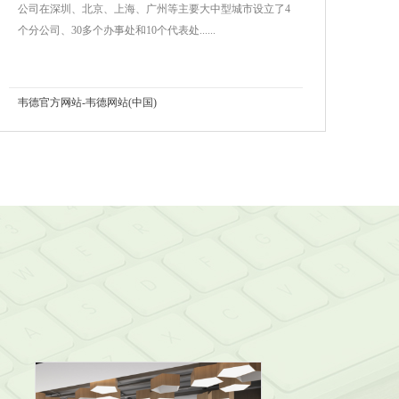
公司在深圳、北京、上海、广州等主要大中型城市设立了4
个分公司、30多个办事处和10个代表处......
韦德官方网站-韦德网站(中国)