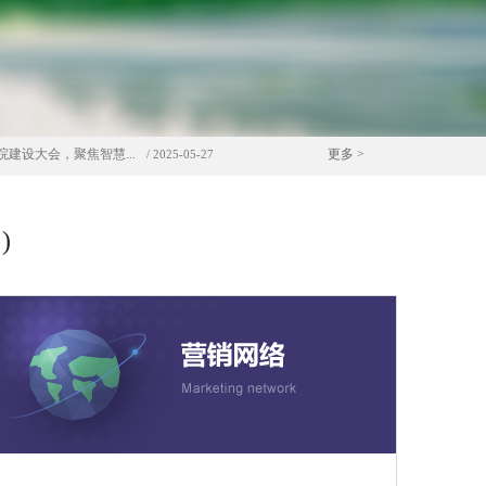
建设大会，聚焦智慧...
更多 >
/ 2025-05-27
 2025-05-27
)