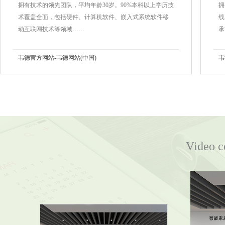
拥有技术的领先团队，平均年龄30岁。90%本科以上学历技
拥
术覆盖全面，包括硬件、计算机软件、嵌入式系统软件移
线
动互联网技术等领域……
承
韦德官方网站-韦德网站(中国)
韦
Video c