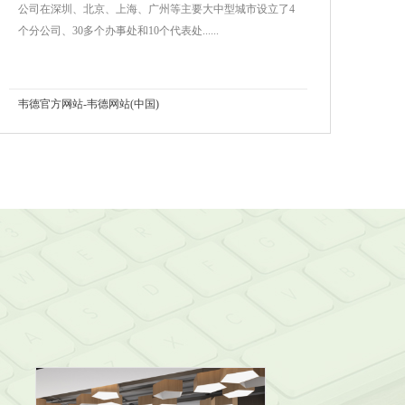
公司在深圳、北京、上海、广州等主要大中型城市设立了4
个分公司、30多个办事处和10个代表处......
韦德官方网站-韦德网站(中国)