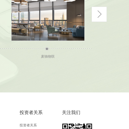
麦驰物联
投资者关系
关注我们
投资者关系