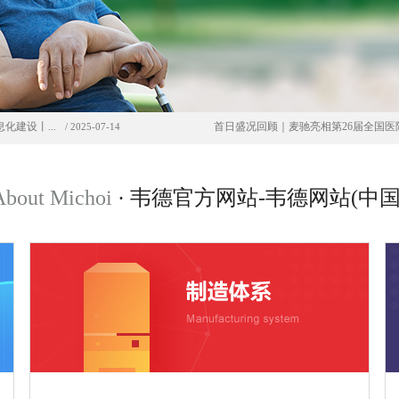
建设丨...
首日盛况回顾｜麦驰亮相第26届全国医院
/ 2025-07-14
医院建...
工程中心军令状签署仪式圆满举行！
/ 2025-05-27
/
About Michoi
· 韦德官方网站-韦德网站(中国