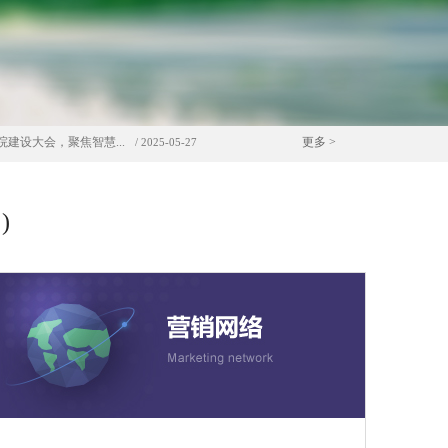
建设大会，聚焦智慧...
更多 >
/ 2025-05-27
 2025-05-27
)