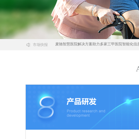
麦驰智慧医院解决方案助力多家三甲医院智能化信息化
市场快报
智慧医院引领医疗新时代丨麦驰诚邀您莅临第26届全国