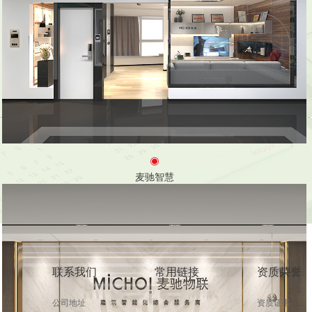
麦驰智慧
联系我们
常用链接
资质荣誉
公司地址
资质证书