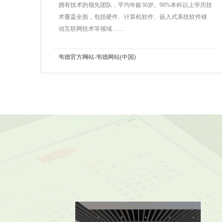
拥有技术的领先团队，平均年龄30岁。90%本科以上学历技
术覆盖全面，包括硬件、计算机软件、嵌入式系统软件移
动互联网技术等领域……
韦德官方网站-韦德网站(中国)