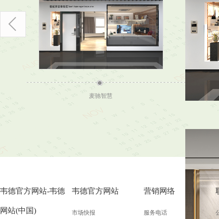
麦驰智慧
韦德官方网站-韦德
韦德官方网站
营销网络
网站(中国)
市场快报
服务电话