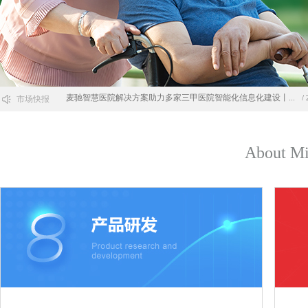
麦驰智慧医院解决方案助力多家三甲医院智能化信息化建设丨...
/
市场快报
智慧医院引领医疗新时代丨麦驰诚邀您莅临第26届全国医院建...
/
About Mi