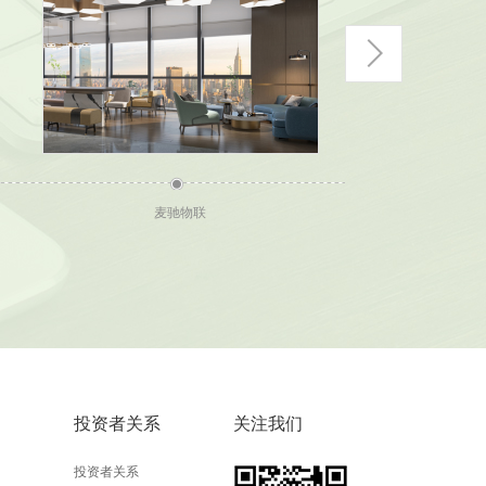
麦驰物联
投资者关系
关注我们
投资者关系