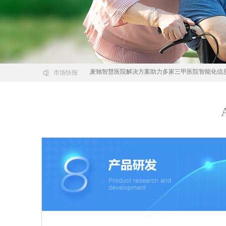
麦驰智慧医院解决方案助力多家三甲医院智能化信息化
市场快报
智慧医院引领医疗新时代丨麦驰诚邀您莅临第26届全国