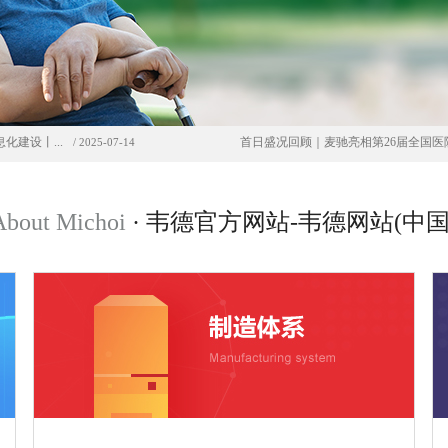
建设丨...
首日盛况回顾｜麦驰亮相第26届全国医院
/ 2025-07-14
医院建...
工程中心军令状签署仪式圆满举行！
/ 2025-05-27
/
About Michoi
· 韦德官方网站-韦德网站(中国