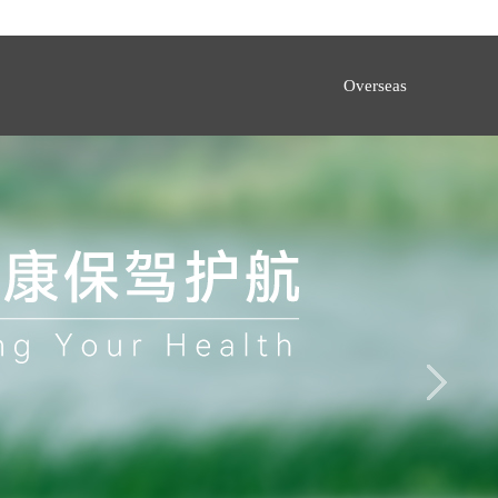
Overseas