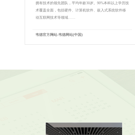
拥有技术的领先团队，平均年龄30岁。90%本科以上学历技
术覆盖全面，包括硬件、计算机软件、嵌入式系统软件移
动互联网技术等领域……
韦德官方网站-韦德网站(中国)